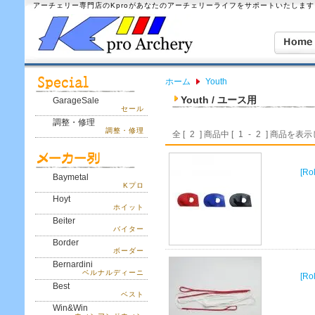
アーチェリー専門店のKproがあなたのアーチェリーライフをサポートいたします
ホーム
Youth
Youth / ユース用
GarageSale
セール
調整・修理
調整・修理
全 [
2
] 商品中 [
1
-
2
] 商品を表
[R
Baymetal
Kプロ
Hoyt
ホイット
Beiter
バイター
Border
ボーダー
Bernardini
ベルナルディーニ
[R
Best
ベスト
Win&Win