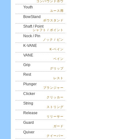
コンパウンドボウ
Youth
ユース用
BowStand
ボウスタンド
Shaft / Point
シャフト / ポイント
Nock / Pin
ノック / ピン
K-VANE
K-ベイン
VANE
ベイン
Grip
グリップ
Rest
レスト
Plunger
プランジャー
Clicker
クリッカー
String
ストリング
Release
リリーサー
Guard
ガード
Quiver
クイーバー