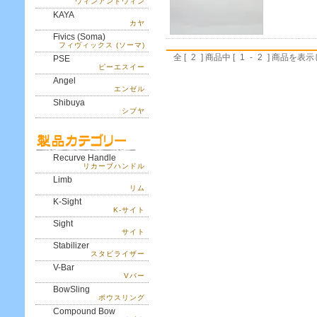
ウィンアンドウィン
KAYA
カヤ
Fivics (Soma)
フィヴィックス (ソーマ)
全 [
2
] 商品中 [
1
-
2
] 商品を表
PSE
ピーエスイー
Angel
エンゼル
Shibuya
シブヤ
Recurve Handle
リカーブハンドル
Limb
リム
K-Sight
K-サイト
Sight
サイト
Stabilizer
スタビライザー
V-Bar
Vバー
BowSling
ボウスリング
Compound Bow