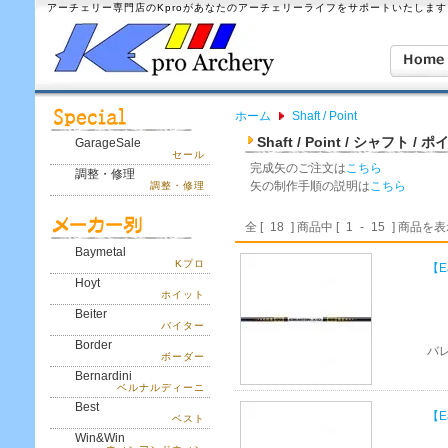
アーチェリー専門店のKproがあなたのアーチェリーライフをサポートいたします
ホーム
Shaft / Point
Shaft / Point / シャフト / 
GarageSale
セール
完成矢のご注文は
こちら
調整・修理
矢の制作手順の説明は
こちら
調整・修理
全 [
18
] 商品中 [
1
-
15
] 商品を
Baymetal
Kプロ
【E
Hoyt
ホイット
Beiter
バイター
Border
バ
ボーダー
Bernardini
ベルナルディーニ
Best
【E
ベスト
Win&Win