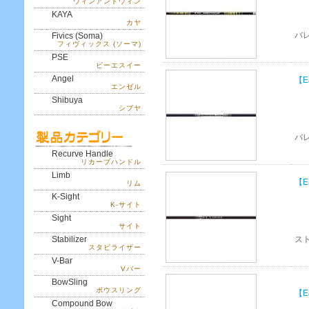
ウィンアンドウィン
KAYA
カヤ
バ
Fivics (Soma)
フィヴィックス (ソーマ)
PSE
ピーエスイー
Angel
【Ea
エンゼル
Shibuya
シブヤ
バ
Recurve Handle
リカーブハンドル
Limb
【E
リム
K-Sight
K-サイト
Sight
サイト
Stabilizer
ス
スタビライザー
V-Bar
Vバー
BowSling
ボウスリング
【E
Compound Bow