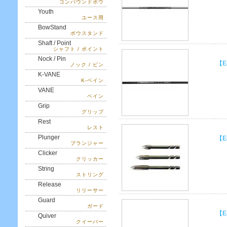
コンパウンドボウ
Youth
ユース用
BowStand
ボウスタンド
Shaft / Point
シャフト / ポイント
Nock / Pin
【E
ノック / ピン
K-VANE
K-ベイン
VANE
ベイン
Grip
グリップ
Rest
レスト
Plunger
【E
プランジャー
Clicker
クリッカー
String
ストリング
Release
リリーサー
Guard
ガード
【E
Quiver
クイーバー