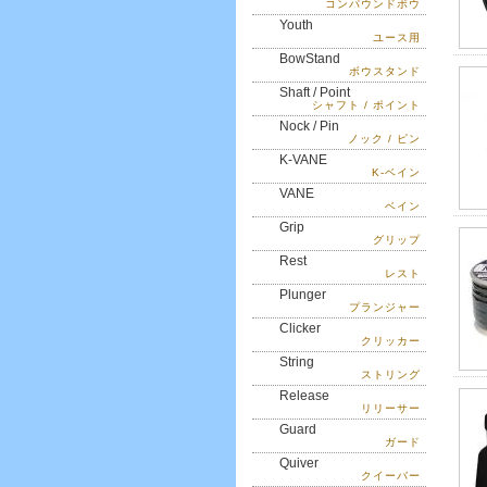
コンパウンドボウ
Youth
ユース用
BowStand
ボウスタンド
Shaft / Point
シャフト / ポイント
Nock / Pin
ノック / ピン
K-VANE
K-ベイン
VANE
ベイン
Grip
グリップ
Rest
レスト
Plunger
プランジャー
Clicker
クリッカー
String
ストリング
Release
リリーサー
Guard
ガード
Quiver
クイーバー