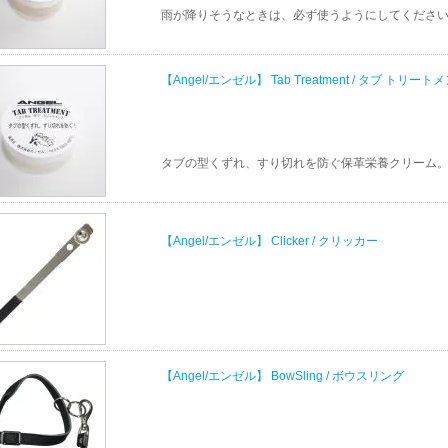
雨が降りそうなときは、必ず使うようにしてくださ
【Angel/エンゼル】 Tab Treatment / タブ トリート
タブの型くずれ、すり切れを防ぐ保革栄養クリーム
【Angel/エンゼル】 Clicker / クリッカー
【Angel/エンゼル】 BowSling / ボウスリング