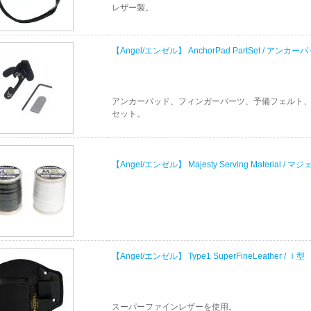
レザー製。
【Angel/エンゼル】 AnchorPad PartSet / ア
アンカーパッド、フィンガーパーツ、予備フェルト
セット。
【Angel/エンゼル】 Majesty Serving Material
【Angel/エンゼル】 Type1 SuperFineLeather
スーパーファインレザーを使用。