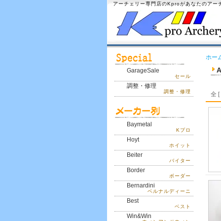
アーチェリー専門店のKproがあなたのア
ホー
A
GarageSale
セール
調整・修理
調整・修理
全 [
Baymetal
Kプロ
Hoyt
ホイット
Beiter
バイター
Border
ボーダー
Bernardini
ベルナルディーニ
Best
ベスト
Win&Win