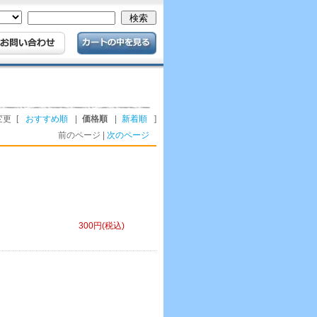
変更
[
おすすめ順
|
価格順
|
新着順
]
前のページ |
次のページ
300円(税込)