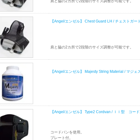
肩と脇の2カ所で2段階のサイズ調整が可能です。
【Angel/エンゼル】 Chest Guard LH / チェストガー
肩と脇の2カ所で2段階のサイズ調整が可能です。
【Angel/エンゼル】 Majesty String Material 
【Angel/エンゼル】 Type2 Cordvan / ＩＩ型 コー
コードバンを使用。
プレート付。