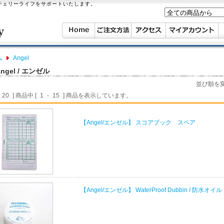
ーチェリーライフをサポートいたします。
ム
Angel
ngel / エンゼル
並び順を
20
] 商品中 [
1
-
15
] 商品を表示しています。
【Angel/エンゼル】 スコアブック スペア
【Angel/エンゼル】 WaterProof Dubbin / 防水オイル