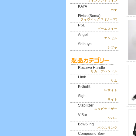
ウィンアンドウィン
KAYA
カヤ
Fivics (Soma)
フィヴィックス (ソーマ)
PSE
ピーエスイー
Angel
エンゼル
Shibuya
シブヤ
Recurve Handle
リカーブハンドル
Limb
リム
K-Sight
K-サイト
Sight
サイト
Stabilizer
スタビライザー
V-Bar
Vバー
BowSling
ボウスリング
Compound Bow