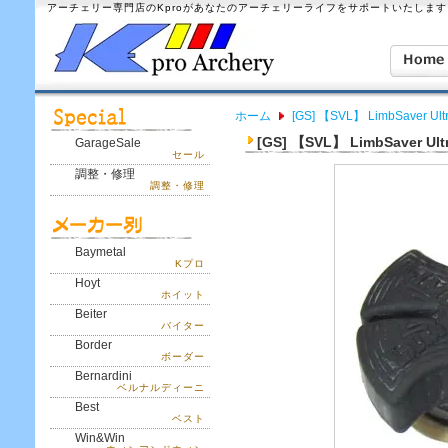
アーチェリー専門店のKproがあなたのアーチェリーライフをサポートいたします
ホーム
[GS] 【SVL】 LimbSaver
[GS] 【SVL】 LimbSaver
GarageSale
セール
調整・修理
調整・修理
Baymetal
Kプロ
Hoyt
ホイット
Beiter
バイター
Border
ボーダー
Bernardini
ベルナルディーニ
Best
ベスト
Win&Win