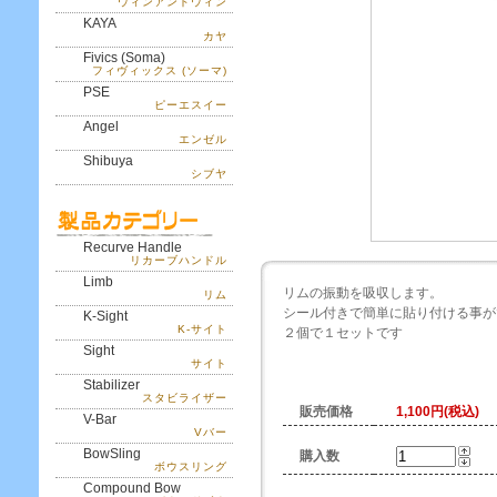
ウィンアンドウィン
KAYA
カヤ
Fivics (Soma)
フィヴィックス (ソーマ)
PSE
ピーエスイー
Angel
エンゼル
Shibuya
シブヤ
Recurve Handle
リカーブハンドル
Limb
リムの振動を吸収します。
リム
シール付きで簡単に貼り付ける事が
K-Sight
K-サイト
２個で１セットです
Sight
サイト
Stabilizer
スタビライザー
販売価格
1,100円(税込)
V-Bar
Vバー
BowSling
購入数
ボウスリング
Compound Bow