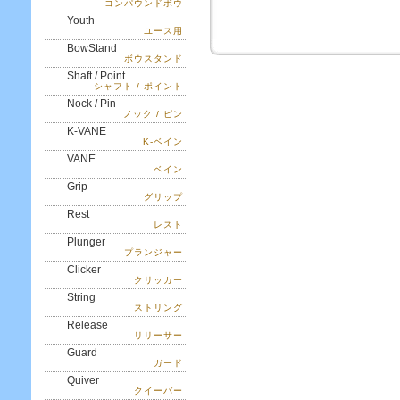
コンパウンドボウ
Youth
ユース用
BowStand
ボウスタンド
Shaft / Point
シャフト / ポイント
Nock / Pin
ノック / ピン
K-VANE
K-ベイン
VANE
ベイン
Grip
グリップ
Rest
レスト
Plunger
プランジャー
Clicker
クリッカー
String
ストリング
Release
リリーサー
Guard
ガード
Quiver
クイーバー