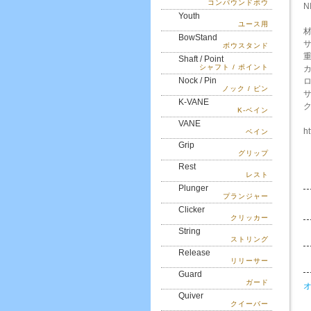
コンパウンドボウ
N
Youth
ユース用
材
BowStand
ボウスタンド
Shaft / Point
シャフト / ポイント
Nock / Pin
ノック / ピン
K-VANE
K-ベイン
VANE
h
ベイン
Grip
グリップ
Rest
レスト
Plunger
プランジャー
Clicker
クリッカー
String
ストリング
Release
リリーサー
Guard
ガード
Quiver
クイーバー