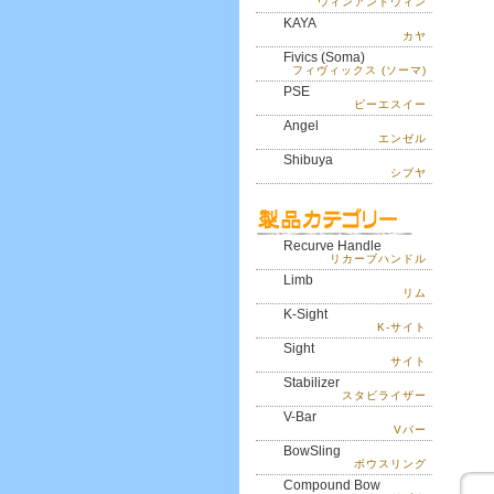
ウィンアンドウィン
KAYA
カヤ
Fivics (Soma)
フィヴィックス (ソーマ)
PSE
ピーエスイー
Angel
エンゼル
Shibuya
シブヤ
Recurve Handle
リカーブハンドル
Limb
リム
K-Sight
K-サイト
Sight
サイト
Stabilizer
スタビライザー
V-Bar
Vバー
BowSling
ボウスリング
Compound Bow