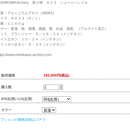
ISHIKAWA Archery 第２弾 Ｈ２３ ショートハンドル
質：アルミニウムアロイ（A6061)
サイズ：ＲＨ２３（Ｒ／Ｌ）
重量：１１６０ｇ
カラー：菖蒲、桜、瑠璃、臙脂、鶯、白金、漆黒、（アルマイト加工）
ロッド、プランジャー：５／１６－２４（インチネジ）
サイト止ネジ：１０－２４（インチネジ）
クリッカー止ネジ：６－３２（インチネジ）
ttps://www.nishikawa-archery.com
販売価格
192,000円(税込)
購入数
RH(右用) / LH(左用)
カラー
オプションの価格詳細はコチラ