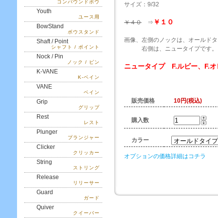
コンパウンドボウ
サイズ：9/32
Youth
ユース用
￥１０
￥４０
⇒
BowStand
ボウスタンド
画像、左側のノックは、オールドタ
Shaft / Point
シャフト / ポイント
右側は、ニュータイプです。
Nock / Pin
ノック / ピン
ニュータイプ F.ルビー、F.
K-VANE
K-ベイン
VANE
ベイン
販売価格
10円(税込)
Grip
グリップ
Rest
購入数
レスト
Plunger
プランジャー
カラー
Clicker
クリッカー
オプションの価格詳細はコチラ
String
ストリング
Release
リリーサー
Guard
ガード
Quiver
クイーバー