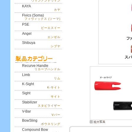
ウィンアンドウィン
KAYA
カヤ
Fivics (Soma)
フィヴィックス (ソーマ)
PSE
ピーエスイー
Angel
エンゼル
Shibuya
シブヤ
Recurve Handle
リカーブハンドル
Limb
リム
K-Sight
K-サイト
Sight
サイト
Stabilizer
スタビライザー
V-Bar
Vバー
BowSling
ボウスリング
Compound Bow