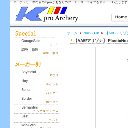
アーチェリー専門店のKproがあなたのアーチェリーライフをサポートいたします
ホーム
Nock / Pin
【AAE/アリゾナ】
【AAE/アリゾナ】 PlasticNoc
GarageSale
セール
調整・修理
調整・修理
Baymetal
Kプロ
Hoyt
ホイット
Beiter
バイター
Border
ボーダー
Bernardini
ベルナルディーニ
Best
ベスト
Win&Win