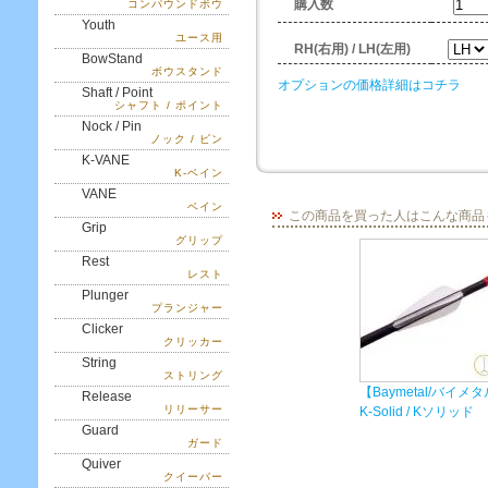
購入数
コンパウンドボウ
Youth
ユース用
RH(右用) / LH(左用)
BowStand
ボウスタンド
オプションの価格詳細はコチラ
Shaft / Point
シャフト / ポイント
Nock / Pin
ノック / ピン
K-VANE
K-ベイン
VANE
ベイン
この商品を買った人はこんな商品
Grip
グリップ
Rest
レスト
Plunger
プランジャー
Clicker
クリッカー
String
ストリング
【Baymetal/バイメ
Release
リリーサー
K-Solid / Kソリッド
Guard
ガード
Quiver
クイーバー