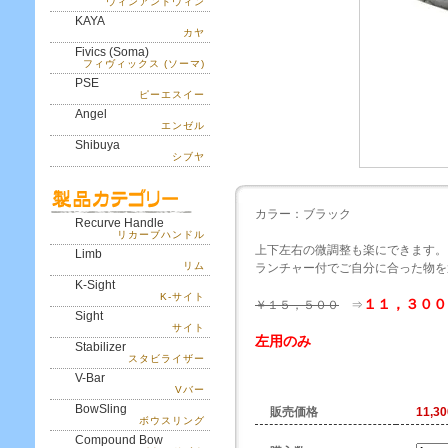
ウィンアンドウィン
KAYA
カヤ
Fivics (Soma)
フィヴィックス (ソーマ)
PSE
ピーエスイー
Angel
エンゼル
Shibuya
シブヤ
カラー：ブラック
Recurve Handle
リカーブハンドル
上下左右の微調整も楽にできます。
Limb
リム
ランチャー付でご自分に合った物を
K-Sight
K-サイト
１１，３００
￥１５，５００
⇒
Sight
サイト
左用のみ
Stabilizer
スタビライザー
V-Bar
Vバー
BowSling
販売価格
11,3
ボウスリング
Compound Bow