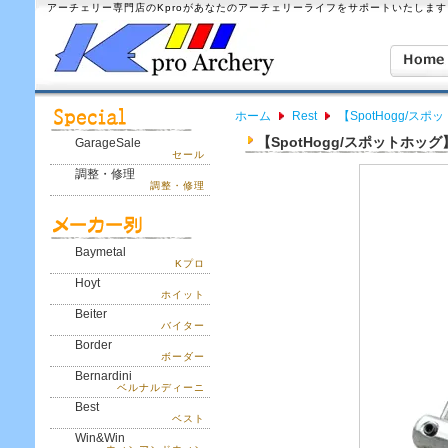
アーチェリー専門店のKproがあなたのアーチェリーライフをサポートいたします
ホーム
Rest
【SpotHogg/スポッ
【SpotHogg/スポットホッグ】 
GarageSale
セール
調整・修理
調整・修理
Baymetal
Kプロ
Hoyt
ホイット
Beiter
バイター
Border
ボーダー
Bernardini
ベルナルディーニ
Best
ベスト
Win&Win