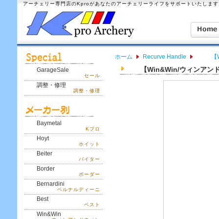
アーチェリー専門店のKproがあなたのアーチェリーライフをサポートいたします
ホーム
Recurve Handle
【W
【Win&Win/ウィンアンドウィン
GarageSale
セール
調整・修理
調整・修理
Baymetal
Kプロ
Hoyt
ホイット
Beiter
バイター
Border
ボーダー
Bernardini
ベルナルディーニ
Best
ベスト
Win&Win