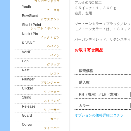
コンパウンドボウ
アルミ/CNC 加工
Youth
２５インチ：１，３６０ｇ
ユース用
右用、左用
BowStand
ボウスタンド
ツートーンカラー：ブラック／レッ
Shaft / Point
シャフト / ポイント
モノトーンカラー：は、１８９，２
Nock / Pin
ノック / ピン
バーガンディレッド、サテンスティ
K-VANE
K-ベイン
お取り寄せ商品
VANE
ベイン
Grip
グリップ
Rest
販売価格
レスト
Plunger
購入数
プランジャー
Clicker
クリッカー
RH（右用）／LH（左用）
String
ストリング
カラー
Release
リリーサー
オプションの価格詳細はコチラ
Guard
ガード
Quiver
クイーバー