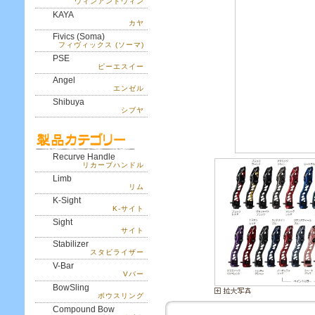
ウィンアンドウィン
KAYA
カヤ
Fivics (Soma)
フィヴィックス (ソーマ)
PSE
ピーエスイー
Angel
エンゼル
Shibuya
シブヤ
Recurve Handle
リカーブハンドル
Limb
リム
K-Sight
K-サイト
Sight
サイト
Stabilizer
スタビライザー
V-Bar
Vバー
BowSling
ボウスリング
Compound Bow