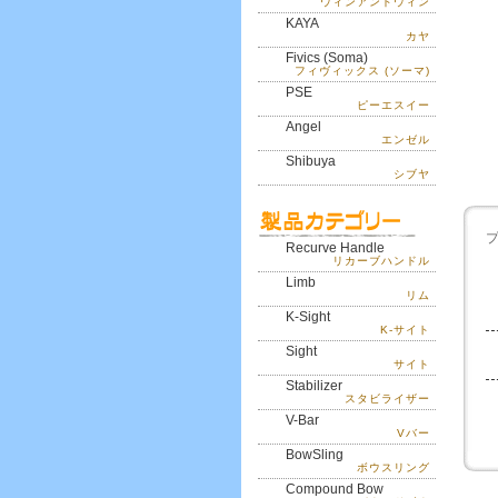
ウィンアンドウィン
KAYA
カヤ
Fivics (Soma)
フィヴィックス (ソーマ)
PSE
ピーエスイー
Angel
エンゼル
Shibuya
シブヤ
Recurve Handle
リカーブハンドル
Limb
リム
K-Sight
K-サイト
Sight
サイト
Stabilizer
スタビライザー
V-Bar
Vバー
BowSling
ボウスリング
Compound Bow