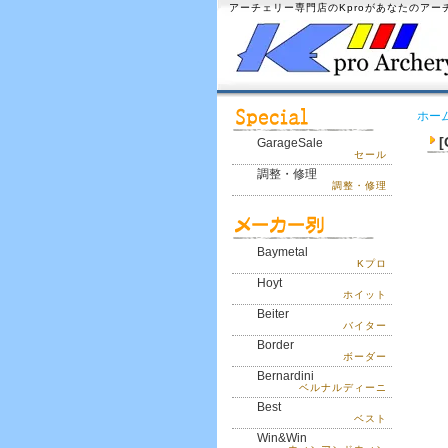
アーチェリー専門店のKproがあなたのア
ホー
GarageSale
セール
調整・修理
調整・修理
Baymetal
Kプロ
Hoyt
ホイット
Beiter
バイター
Border
ボーダー
Bernardini
ベルナルディーニ
Best
ベスト
Win&Win