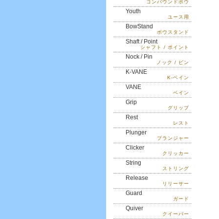
コンパウンドボウ
Youth
ユース用
BowStand
ボウスタンド
Shaft / Point
シャフト / ポイント
Nock / Pin
ノック / ピン
K-VANE
K-ベイン
VANE
ベイン
Grip
グリップ
Rest
レスト
Plunger
プランジャー
Clicker
クリッカー
String
ストリング
Release
リリーサー
Guard
ガード
Quiver
クイーバー