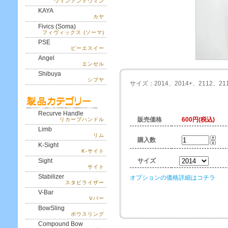
ウィンアンドウィン
KAYA
カヤ
Fivics (Soma)
フィヴィックス (ソーマ)
PSE
ピーエスイー
Angel
エンゼル
Shibuya
シブヤ
サイズ：2014、2014+、2112、211
Recurve Handle
販売価格
600円(税込)
リカーブハンドル
Limb
リム
購入数
K-Sight
K-サイト
Sight
サイズ
サイト
Stabilizer
オプションの価格詳細はコチラ
スタビライザー
V-Bar
Vバー
BowSling
ボウスリング
Compound Bow