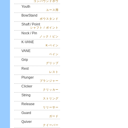
コンパウンドボウ
Youth
ユース用
BowStand
ボウスタンド
Shaft / Point
シャフト / ポイント
Nock / Pin
ノック / ピン
K-VANE
K-ベイン
VANE
ベイン
Grip
グリップ
Rest
レスト
Plunger
プランジャー
Clicker
クリッカー
String
ストリング
Release
リリーサー
Guard
ガード
Quiver
クイーバー