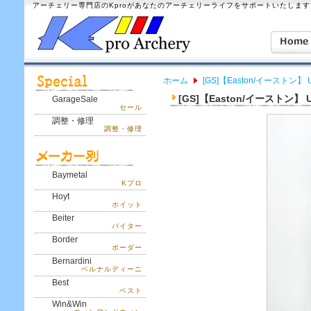
アーチェリー専門店のKproがあなたのアーチェリーライフをサポートいたします
ホーム
[GS]【Easton/イーストン】 
[GS]【Easton/イーストン】 
GarageSale
セール
調整・修理
調整・修理
Baymetal
Kプロ
Hoyt
ホイット
Beiter
バイター
Border
ボーダー
Bernardini
ベルナルディーニ
Best
ベスト
Win&Win