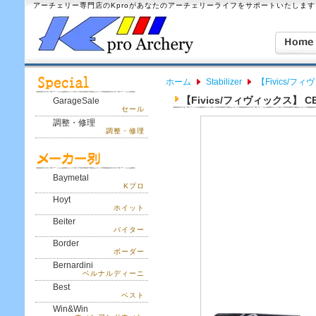
アーチェリー専門店のKproがあなたのアーチェリーライフをサポートいたします
ホーム
Stabilizer
【Fivics/フィ
【Fivics/フィヴィックス】 CEX
GarageSale
セール
調整・修理
調整・修理
Baymetal
Kプロ
Hoyt
ホイット
Beiter
バイター
Border
ボーダー
Bernardini
ベルナルディーニ
Best
ベスト
Win&Win