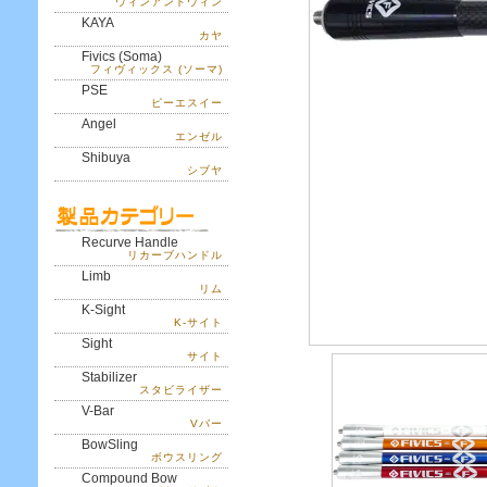
ウィンアンドウィン
KAYA
カヤ
Fivics (Soma)
フィヴィックス (ソーマ)
PSE
ピーエスイー
Angel
エンゼル
Shibuya
シブヤ
Recurve Handle
リカーブハンドル
Limb
リム
K-Sight
K-サイト
Sight
サイト
Stabilizer
スタビライザー
V-Bar
Vバー
BowSling
ボウスリング
Compound Bow