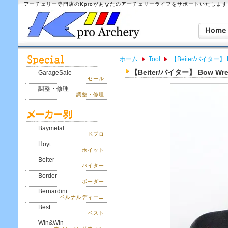
アーチェリー専門店のKproがあなたのアーチェリーライフをサポートいたします
ホーム
Tool
【Beiter/バイター】 
【Beiter/バイター】 Bow Wr
GarageSale
セール
調整・修理
調整・修理
Baymetal
Kプロ
Hoyt
ホイット
Beiter
バイター
Border
ボーダー
Bernardini
ベルナルディーニ
Best
ベスト
Win&Win