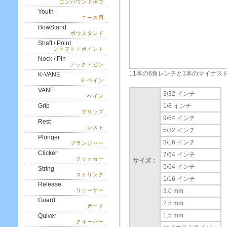
コンパウンドボウ
Youth
ユース用
BowStand
ボウスタンド
Shaft / Point
シャフト / ポイント
Nock / Pin
ノック / ピン
11本の6角レンチと1本のマイナス
K-VANE
K-ベイン
VANE
3/32 インチ
ベイン
Grip
1/8 インチ
グリップ
9/64 インチ
Rest
レスト
5/32 インチ
Plunger
3/16 インチ
プランジャー
Clicker
7/64 インチ
クリッカー
サイズ：
5/64 インチ
String
ストリング
1/16 インチ
Release
リリーサー
3.0 mm
Guard
2.5 mm
ガード
1.5 mm
Quiver
クイーバー