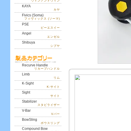
ウィンアンドウィン
KAYA
カヤ
Fivics (Soma)
フィヴィックス (ソーマ)
PSE
ピーエスイー
Angel
エンゼル
Shibuya
シブヤ
Recurve Handle
リカーブハンドル
Limb
リム
K-Sight
K-サイト
Sight
サイト
Stabilizer
スタビライザー
V-Bar
Vバー
BowSling
ボウスリング
Compound Bow