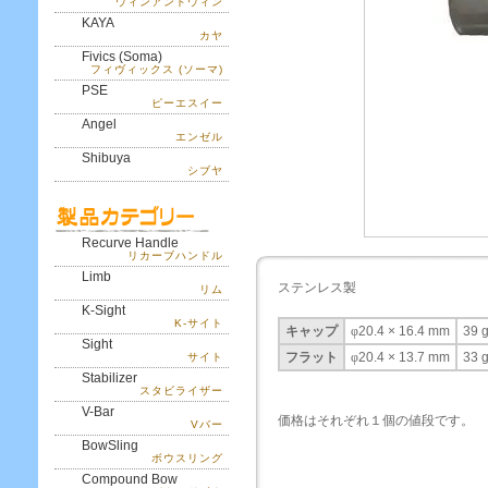
ウィンアンドウィン
KAYA
カヤ
Fivics (Soma)
フィヴィックス (ソーマ)
PSE
ピーエスイー
Angel
エンゼル
Shibuya
シブヤ
Recurve Handle
リカーブハンドル
Limb
ステンレス製
リム
K-Sight
K-サイト
キャップ
φ
20.4 × 16.4 mm
39 
Sight
フラット
φ
20.4 × 13.7 mm
33 
サイト
Stabilizer
スタビライザー
V-Bar
価格はそれぞれ１個の値段です。
Vバー
BowSling
ボウスリング
Compound Bow