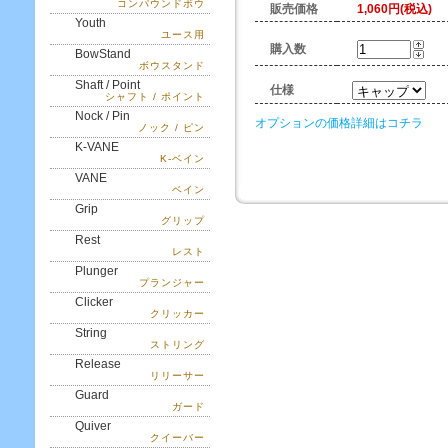
コンパウンドボウ
販売価格
1,060円(税込)
Youth
ユース用
購入数
BowStand
ボウスタンド
Shaft / Point
仕様
シャフト / ポイント
Nock / Pin
オプションの価格詳細はコチラ
ノック / ピン
K-VANE
K-ベイン
VANE
ベイン
Grip
グリップ
Rest
レスト
Plunger
プランジャー
Clicker
クリッカー
String
ストリング
Release
リリーサー
Guard
ガード
Quiver
クイーバー