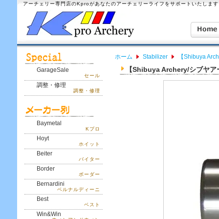
アーチェリー専門店のKproがあなたのアーチェリーライフをサポートいたします
ホーム
Stabilizer
【Shibuya A
【Shibuya Archery/シブヤ
GarageSale
セール
調整・修理
調整・修理
Baymetal
Kプロ
Hoyt
ホイット
Beiter
バイター
Border
ボーダー
Bernardini
ベルナルディーニ
Best
ベスト
Win&Win