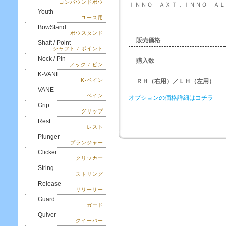
コンパウンドボウ
ＩＮＮＯ ＡＸＴ，ＩＮＮＯ ＡＬ
Youth
ユース用
BowStand
ボウスタンド
販売価格
Shaft / Point
シャフト / ポイント
Nock / Pin
購入数
ノック / ピン
K-VANE
K-ベイン
ＲＨ（右用）／ＬＨ（左用）
VANE
ベイン
オプションの価格詳細はコチラ
Grip
グリップ
Rest
レスト
Plunger
プランジャー
Clicker
クリッカー
String
ストリング
Release
リリーサー
Guard
ガード
Quiver
クイーバー