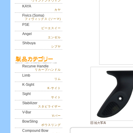
ウィンアンドウィン
KAYA
カヤ
Fivics (Soma)
フィヴィックス (ソーマ)
PSE
ピーエスイー
Angel
エンゼル
Shibuya
シブヤ
Recurve Handle
リカーブハンドル
Limb
リム
K-Sight
K-サイト
Sight
サイト
Stabilizer
スタビライザー
V-Bar
Vバー
BowSling
ボウスリング
Compound Bow