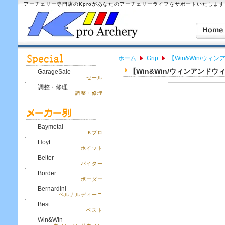
アーチェリー専門店のKproがあなたのアーチェリーライフをサポートいたします
ホーム
Grip
【Win&Win/ウィンアン
【Win&Win/ウィンアンドウィン】 
GarageSale
セール
調整・修理
調整・修理
Baymetal
Kプロ
Hoyt
ホイット
Beiter
バイター
Border
ボーダー
Bernardini
ベルナルディーニ
Best
ベスト
Win&Win